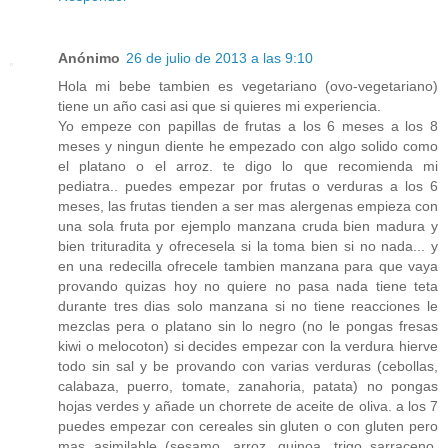
Anónimo
26 de julio de 2013 a las 9:10
Hola mi bebe tambien es vegetariano (ovo-vegetariano)
tiene un año casi asi que si quieres mi experiencia.
Yo empeze con papillas de frutas a los 6 meses a los 8
meses y ningun diente he empezado con algo solido como
el platano o el arroz. te digo lo que recomienda mi
pediatra.. puedes empezar por frutas o verduras a los 6
meses, las frutas tienden a ser mas alergenas empieza con
una sola fruta por ejemplo manzana cruda bien madura y
bien trituradita y ofrecesela si la toma bien si no nada... y
en una redecilla ofrecele tambien manzana para que vaya
provando quizas hoy no quiere no pasa nada tiene teta
durante tres dias solo manzana si no tiene reacciones le
mezclas pera o platano sin lo negro (no le pongas fresas
kiwi o melocoton) si decides empezar con la verdura hierve
todo sin sal y be provando con varias verduras (cebollas,
calabaza, puerro, tomate, zanahoria, patata) no pongas
hojas verdes y añade un chorrete de aceite de oliva. a los 7
puedes empezar con cereales sin gluten o con gluten pero
mas asimilable (sesamo, arroz, quinoa, trigo sarraceno,