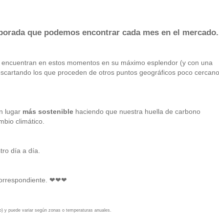
mporada que podemos encontrar cada mes en el mercado.
se encuentran en estos momentos en su máximo esplendor (y con una
escartando los que proceden de otros puntos geográficos poco cercan
n lugar
más sostenible
haciendo que nuestra huella de carbono
mbio climático.
ro día a día.
correspondiente.
❤
❤
❤
o) y puede variar según zonas o temperaturas anuales.