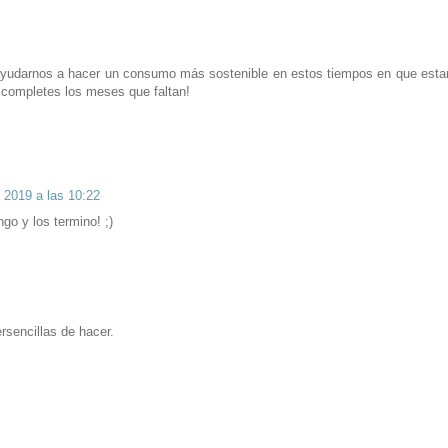
ayudarnos a hacer un consumo más sostenible en estos tiempos en que est
 completes los meses que faltan!
e 2019 a las 10:22
go y los termino! ;)
sencillas de hacer.