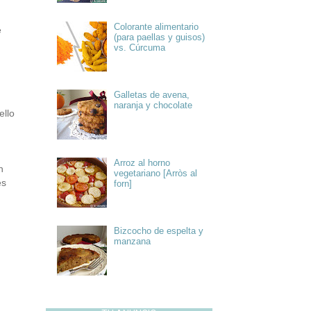
Colorante alimentario
e
(para paellas y guisos)
vs. Cúrcuma
Galletas de avena,
naranja y chocolate
ello
Arroz al horno
n
vegetariano [Arròs al
es
forn]
Bizcocho de espelta y
manzana