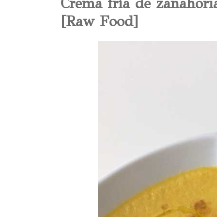
Crema fría de zanahori
[Raw Food]