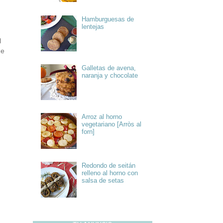
Hamburguesas de
lentejas
l
ue
Galletas de avena,
naranja y chocolate
Arroz al horno
vegetariano [Arròs al
forn]
Redondo de seitán
relleno al horno con
salsa de setas