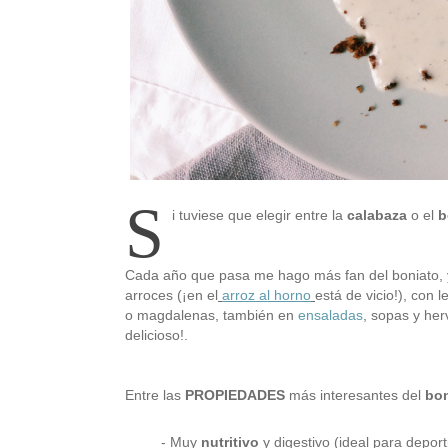
S
i tuviese que elegir entre la
calabaza
o el
b
Cada año que pasa me hago más fan del boniato, 
arroces (¡en el
arroz al horno
está de vicio!), con 
o magdalenas, también en
ensaladas
, sopas y her
delicioso!.
Entre las
PROPIEDADES
más interesantes del
bon
- Muy
nutritivo
y digestivo (ideal para depor