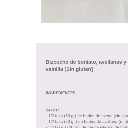
Bizcocho de boniato, avellanas y
vainilla [Sin gluten]
INGREDIENTES
Secos:
- 1/2 taza (60 gr) de harina de avena (sin glu
- 1/2 taza (50 gr.) de harina de avellana (o tr
- 3/4 taza (100 gr.) de harina integral de tri